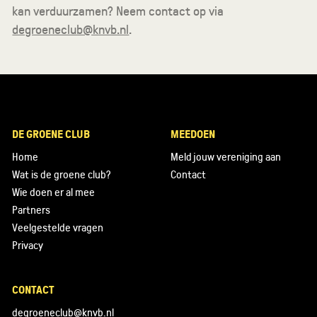
kan verduurzamen? Neem contact op via
degroeneclub@knvb.nl
.
DE GROENE CLUB
MEEDOEN
Home
Meld jouw vereniging aan
Wat is de groene club?
Contact
Wie doen er al mee
Partners
Veelgestelde vragen
Privacy
CONTACT
degroeneclub@knvb.nl