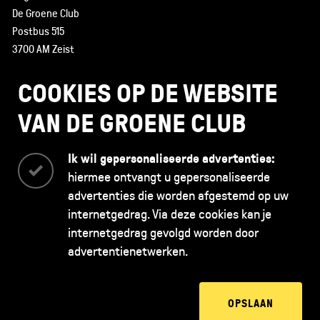
De Groene Club
Postbus 515
3700 AM Zeist
085 - 130 43 89
COOKIES OP DE WEBSITE
VAN DE GROENE CLUB
Ik wil gepersonaliseerde advertenties:
hiermee ontvangt u gepersonaliseerde
advertenties die worden afgestemd op uw
internetgedrag. Via deze cookies kan je
internetgedrag gevolgd worden door
De Groene Club is opgericht door de
advertentienetwerken.
OPSLAAN