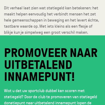
Dit verhaal laat zien wat statiegeld kan betekenen: het
maakt helpen eenvoudig het verbindt mensen het zet
hele gemeenschappen in beweging en het levert échte,
tastbare waarde op. Met iets kleins als een flesje of
blikje kun je simpelweg een groot verschil maken.
PROMOVEER NAAR
UITBETALEND
INNAMEPUNT!
Wist u dat uw sportclub dubbel kan scoren met
statiegeld? Door de club te promoveren van statiegeld
donatiepunt naar uitbetalend innamepunt lopen de