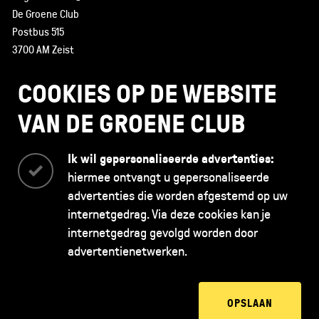
De Groene Club
Postbus 515
3700 AM Zeist
085 - 130 43 89
COOKIES OP DE WEBSITE
VAN DE GROENE CLUB
Ik wil gepersonaliseerde advertenties:
hiermee ontvangt u gepersonaliseerde
advertenties die worden afgestemd op uw
internetgedrag. Via deze cookies kan je
internetgedrag gevolgd worden door
De Groene Club is opgericht door de
advertentienetwerken.
OPSLAAN