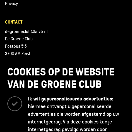
Privacy
CONTACT
degroeneclub@knvb.nl
De Groene Club
Postbus 515
3700 AM Zeist
085 - 130 43 89
COOKIES OP DE WEBSITE
VAN DE GROENE CLUB
Ik wil gepersonaliseerde advertenties:
hiermee ontvangt u gepersonaliseerde
advertenties die worden afgestemd op uw
internetgedrag. Via deze cookies kan je
internetgedrag gevolgd worden door
De Groene Club is opgericht door de