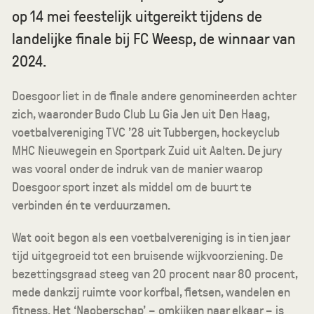
op 14 mei feestelijk uitgereikt tijdens de
landelijke finale bij FC Weesp, de winnaar van
2024.
Doesgoor liet in de finale andere genomineerden achter
zich, waaronder Budo Club Lu Gia Jen uit Den Haag,
voetbalvereniging TVC ’28 uit Tubbergen, hockeyclub
MHC Nieuwegein en Sportpark Zuid uit Aalten. De jury
was vooral onder de indruk van de manier waarop
Doesgoor sport inzet als middel om de buurt te
verbinden én te verduurzamen.
Wat ooit begon als een voetbalvereniging is in tien jaar
tijd uitgegroeid tot een bruisende wijkvoorziening. De
bezettingsgraad steeg van 20 procent naar 80 procent,
mede dankzij ruimte voor korfbal, fietsen, wandelen en
fitness. Het ‘Naoberschap’ – omkijken naar elkaar – is